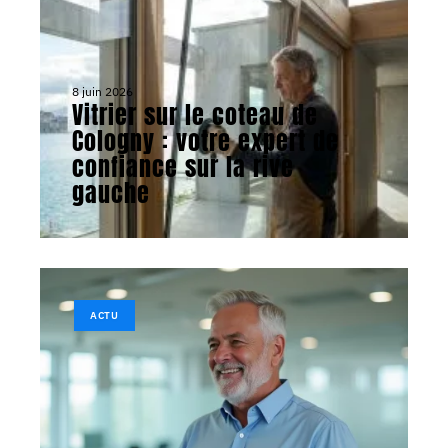
8 juin 2026
Vitrier sur le coteau de
Cologny : votre expert de
confiance sur la rive
gauche
ACTU