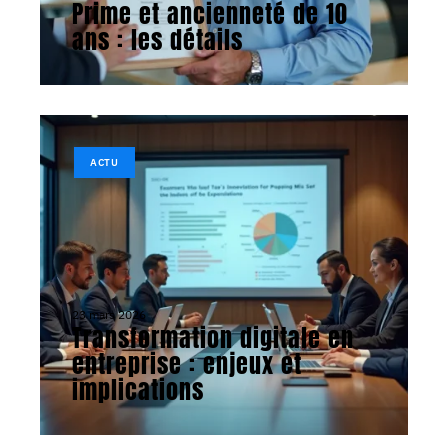
Prime et ancienneté de 10
ans : les détails
ACTU
23 mars 2026
Transformation digitale en
entreprise : enjeux et
implications