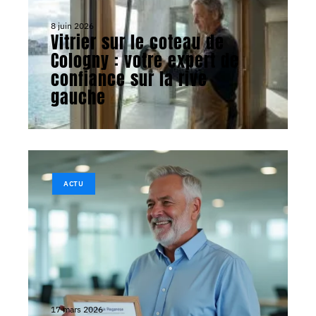
8 juin 2026
Vitrier sur le coteau de
Cologny : votre expert de
confiance sur la rive
gauche
ACTU
17 mars 2026