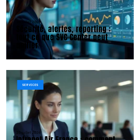
28 juillet 2026
Sécurité, alertes, reporting :
tout ce que SVC Center peut
unifier
SERVICES
25 juillet 2026
Intranet Air France : comment