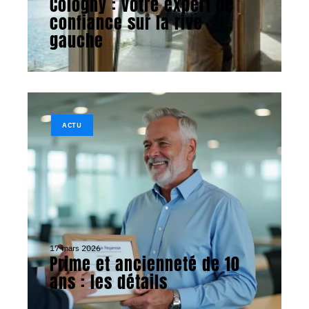
Cologny : votre expert de
confiance sur la rive
gauche
ACTU
17 mars 2026
Prime et ancienneté de 10
ans : les détails