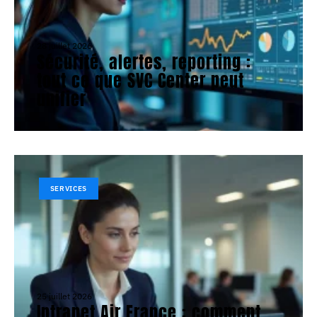
28 juillet 2026
Sécurité, alertes, reporting :
tout ce que SVC Center peut
unifier
SERVICES
25 juillet 2026
Intranet Air France : comment