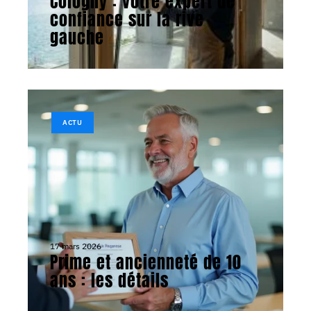
Cologny : votre expert de
confiance sur la rive
gauche
ACTU
17 mars 2026
Prime et ancienneté de 10
ans : les détails