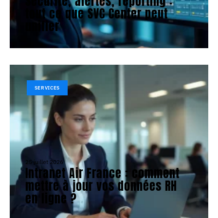
Sécurité, alertes, reporting :
tout ce que SVC Center peut
unifier
SERVICES
25 juillet 2026
Intranet Air France : comment
mettre à jour vos données RH
en ligne ?